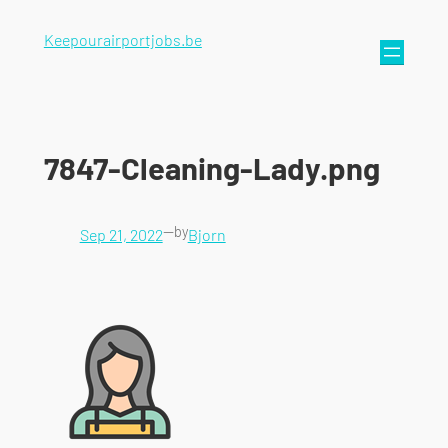
Keepourairportjobs.be
7847-Cleaning-Lady.png
—
by
Sep 21, 2022
Bjorn