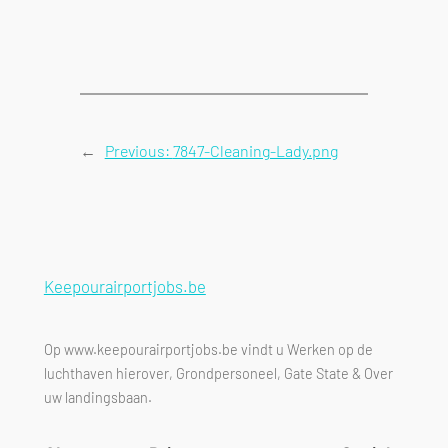
←
Previous:
7847-Cleaning-Lady.png
Keepourairportjobs.be
Op www.keepourairportjobs.be vindt u Werken op de
luchthaven hierover, Grondpersoneel, Gate State & Over
uw landingsbaan.