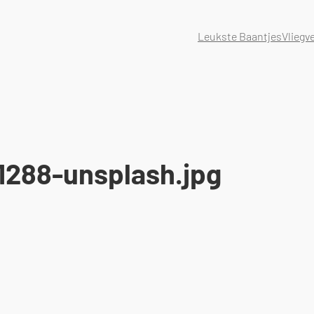
Leukste Baantjes
Vliegv
1288-unsplash.jpg