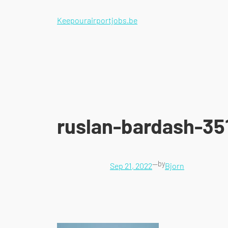
Keepourairportjobs.be
ruslan-bardash-35
—
by
Sep 21, 2022
Bjorn