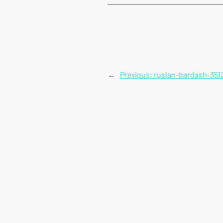
←
Previous:
ruslan-bardash-351